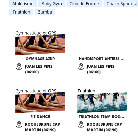
Athlétisme
Baby Gym
Club de Forme
Coach Sportif 
Triathlon
Zumba
Gymnastique et GRS
GYMNASE AZUR
HANDISPORT ANTIBES MEDITERRANEE
JUAN LES PINS
JUAN LES PINS
(06160)
(06160)
Gymnastique et GRS
Triathlon
FIT’DANCE
TRIATHLON TEAM ROQUEBRUNE CAP MARTIN
ROQUEBRUNE CAP
ROQUEBRUNE CAP
MARTIN (06190)
MARTIN (06190)