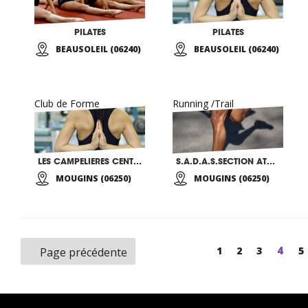
PILATES
PILATES
BEAUSOLEIL (06240)
BEAUSOLEIL (06240)
Club de Forme
Running /Trail
LES CAMPELIERES CENTRE EDUCATIF ET CULTUREL
S.A.D.A.S.SECTION ATHLÉTIQUE DÉPARTEMENTALE AMICALE ET SPORTIVE
MOUGINS (06250)
MOUGINS (06250)
Page
4
Page
1
Page
2
Page
3
P
5
Page précédente