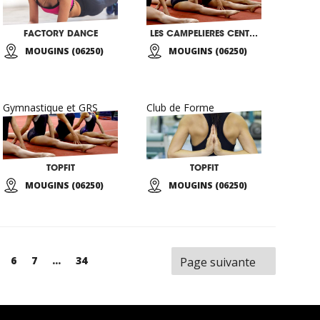
FACTORY DANCE
LES CAMPELIERES CENTRE EDUCATIF ET CULTUREL
MOUGINS (06250)
MOUGINS (06250)
Gymnastique et GRS
Club de Forme
TOPFIT
TOPFIT
MOUGINS (06250)
MOUGINS (06250)
age
Page
6
Page
7
...
Page
34
Page suivante