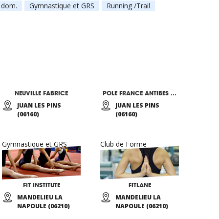
à dom.
Gymnastique et GRS
Running /Trail
NEUVILLE FABRICE
POLE FRANCE ANTIBES GYMNASTIQUE
JUAN LES PINS
JUAN LES PINS
(06160)
(06160)
Gymnastique et GRS
Club de Forme
FIT INSTITUTE
FITLANE
MANDELIEU LA
MANDELIEU LA
NAPOULE (06210)
NAPOULE (06210)