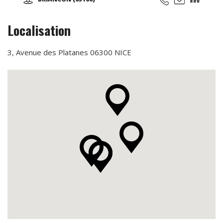
l'aventure, des émotions, des moments forts à partager en
famille, entres amis, en groupe, pour tous vos événements
(séminaire d'entreprise, team building, anniversaire,
Localisation
soirée nocturne privative, EVG, EVJF...).
3, Avenue des Platanes 06300 NICE