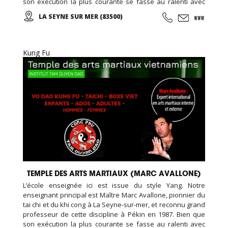
son exécution la plus courante se fasse au ralenti avec
des mouvements doux et unis entre eux, le thai cuc quyen
LA SEYNE SUR MER (83500)
(taichi) peut s’exécuter de bien des manières différentes,
avec ou sans armes.
Kung Fu
TEMPLE DES ARTS MARTIAUX (MARC AVALLONE)
L’école enseignée ici est issue du style Yang. Notre
enseignant principal est Maître Marc Avallone, pionnier du
tai chi et du khi cong à La Seyne-sur-mer, et reconnu grand
professeur de cette discipline à Pékin en 1987. Bien que
son exécution la plus courante se fasse au ralenti avec