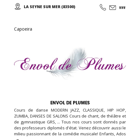
des mouvements doux et unis entre eux, le thai cuc quyen
LA SEYNE SUR MER (83500)
(taichi) peut s’exécuter de bien des manières différentes,
avec ou sans armes.
Capoeira
ENVOL DE PLUMES
Cours de danse MODERN JAZZ, CLASSIQUE, HIP HOP,
ZUMBA, DANSES DE SALONS Cours de chant, de théâtre et
de gymnastique GRS, ... Tous nos cours sont donnés par
des professeurs diplomés d'état. Venez découvrir aussi le
milieu passionnant de la comédie musicale! Enfants, Ados
et Adultes. Stages vacances, Anniversaires, ... Cours