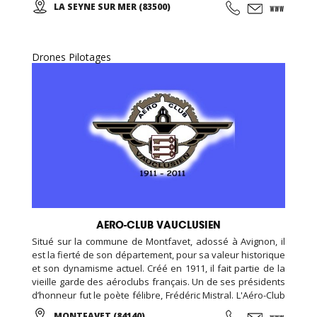
LA SEYNE SUR MER (83500)
(taichi) peut s’exécuter de bien des manières différentes,
avec ou sans armes.
Drones Pilotages
AERO-CLUB VAUCLUSIEN
Situé sur la commune de Montfavet, adossé à Avignon, il
est la fierté de son département, pour sa valeur historique
et son dynamisme actuel. Créé en 1911, il fait partie de la
vieille garde des aéroclubs français. Un de ses présidents
d’honneur fut le poète félibre, Frédéric Mistral. L'Aéro-Club
Vauclusien totalise 4 000 heures de vol par an, dont la
MONTFAVET (84140)