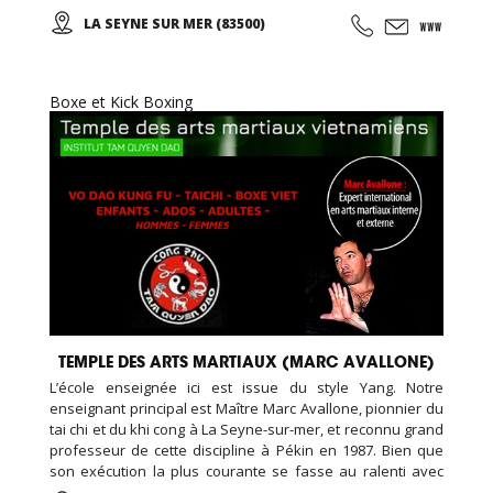
des mouvements doux et unis entre eux, le thai cuc quyen
LA SEYNE SUR MER (83500)
(taichi) peut s’exécuter de bien des manières différentes,
avec ou sans armes.
Boxe et Kick Boxing
TEMPLE DES ARTS MARTIAUX (MARC AVALLONE)
L’école enseignée ici est issue du style Yang. Notre
enseignant principal est Maître Marc Avallone, pionnier du
tai chi et du khi cong à La Seyne-sur-mer, et reconnu grand
professeur de cette discipline à Pékin en 1987. Bien que
son exécution la plus courante se fasse au ralenti avec
des mouvements doux et unis entre eux, le thai cuc quyen