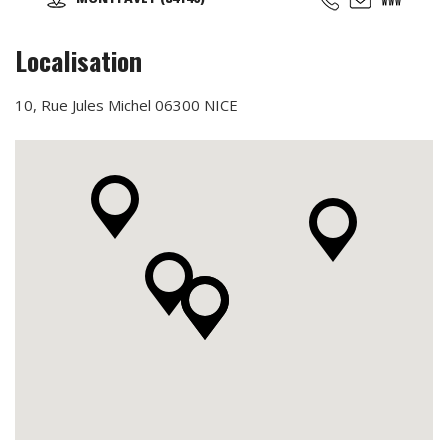
moitié en école. La flotte comprend 3 CESSNA 152, 1
CESSNA 172, 2 CESSNA 182, 1 PIPER PA 28, 1 PIPER J3, 1 ULM
Localisation
10, Rue Jules Michel 06300 NICE