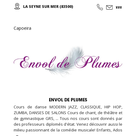
des mouvements doux et unis entre eux, le thai cuc quyen
LA SEYNE SUR MER (83500)
(taichi) peut s’exécuter de bien des manières différentes,
avec ou sans armes.
Capoeira
ENVOL DE PLUMES
Cours de danse MODERN JAZZ, CLASSIQUE, HIP HOP,
ZUMBA, DANSES DE SALONS Cours de chant, de théâtre et
de gymnastique GRS, ... Tous nos cours sont donnés par
des professeurs diplomés d'état. Venez découvrir aussi le
milieu passionnant de la comédie musicale! Enfants, Ados
et Adultes. Stages vacances, Anniversaires, ... Cours