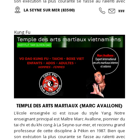
son exécution la plus courante se fasse au ralenti avec
des mouvements doux et unis entre eux, le thai cuc quyen
LA SEYNE SUR MER (83500)
(taichi) peut s’exécuter de bien des manières différentes,
avec ou sans armes.
Kung Fu
TEMPLE DES ARTS MARTIAUX (MARC AVALLONE)
L’école enseignée ici est issue du style Yang. Notre
enseignant principal est Maître Marc Avallone, pionnier du
tai chi et du khi cong à La Seyne-sur-mer, et reconnu grand
professeur de cette discipline à Pékin en 1987. Bien que
son exécution la plus courante se fasse au ralenti avec