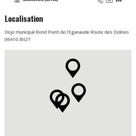
l'aventure, des émotions, des moments forts à partager en
famille, entres amis, en groupe, pour tous vos événements
(séminaire d'entreprise, team building, anniversaire,
Localisation
soirée nocturne privative, EVG, EVJF...).
Dojo municipal Rond Point de l'Eganaude Route des Dolines
06410 BIOT