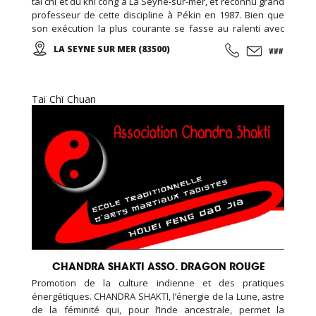
tai chi et du khi cong à La Seyne-sur-mer, et reconnu grand
professeur de cette discipline à Pékin en 1987. Bien que
son exécution la plus courante se fasse au ralenti avec
des mouvements doux et unis entre eux, le thai cuc quyen
LA SEYNE SUR MER (83500)
(taichi) peut s’exécuter de bien des manières différentes,
avec ou sans armes.
Taï Chï Chuan
CHANDRA SHAKTI ASSO. DRAGON ROUGE
Promotion de la culture indienne et des pratiques
énergétiques. CHANDRA SHAKTI, l’énergie de la Lune, astre
de la féminité qui, pour l’Inde ancestrale, permet la