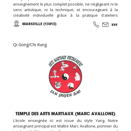
enseignement le plus complet possible, ne négligeant ni le
sens artistique, ni la technique, et encourageant à la
créativité individuelle grâce à la pratique d'ateliers
chorégraphiques. Cours de YOGA, PILATES, ... Cours de
MARSEILLE (13013)
danse classique, modern-jazz, hip-hop, break, ragga,
orientale et zumba ... Cours de musique avec batterie,
basse, piano, guitare. Cours de chant, de théâtre et cours
de cirque...
Qi Gong/Chi Kung
TEMPLE DES ARTS MARTIAUX (MARC AVALLONE)
L’école enseignée ici est issue du style Yang. Notre
enseignant principal est Maître Marc Avallone, pionnier du