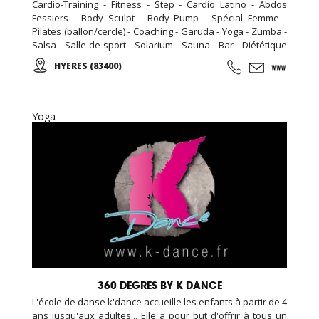
Cardio-Training - Fitness - Step - Cardio Latino - Abdos
Fessiers - Body Sculpt - Body Pump - Spécial Femme -
Pilates (ballon/cercle) - Coaching - Garuda - Yoga - Zumba -
Salsa - Salle de sport - Solarium - Sauna - Bar - Diététique
N'hésitez pas à nous rendre visite, la première séance est
HYERES (83400)
gratuite! Pour toute inscription, l'accès au sauna est offert
pour la durée de votre abonnement.
Yoga
360 DEGRES BY K DANCE
L'école de danse k'dance accueille les enfants à partir de 4
ans jusqu'aux adultes... Elle a pour but d'offrir à tous un