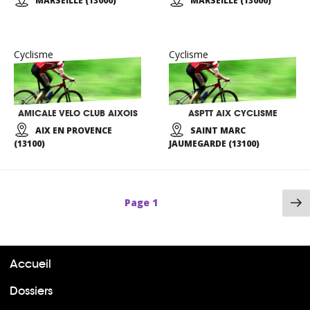
MARSEILLE (13000)
MARSEILLE (13000)
Cyclisme
Cyclisme
AMICALE VELO CLUB AIXOIS
ASPTT AIX CYCLISME
AIX EN PROVENCE
SAINT MARC
(13100)
JAUMEGARDE (13100)
P
Page
1
su
Accueil
Dossiers