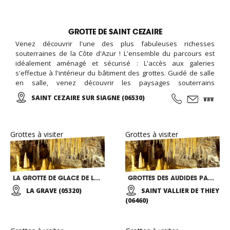
GROTTE DE SAINT CEZAIRE
Venez découvrir l'une des plus fabuleuses richesses
souterraines de la Côte d'Azur ! L'ensemble du parcours est
idéalement aménagé et sécurisé : L'accès aux galeries
s'effectue à l'intérieur du bâtiment des grottes. Guidé de salle
en salle, venez découvrir les paysages souterrains
spectaculaires d'un univers grandiose, parfaitement mis en
SAINT CEZAIRE SUR SIAGNE (06530)
valeur par un éclairage approprié et discret...
Grottes à visiter
Grottes à visiter
LA GROTTE DE GLACE DE LA GRAVE
GROTTES DES AUDIDES PARC PREHISTORIQUE
LA GRAVE (05320)
SAINT VALLIER DE THIEY
(06460)