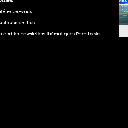
ssiers
éférencez-vous
uelques chiffres
lendrier newsletters thèmatiques PacaLoisirs