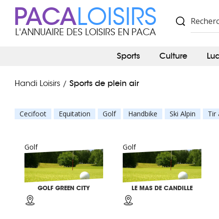
PACA
LOISIRS
L'ANNUAIRE DES LOISIRS EN PACA
Sports
Culture
Lu
Sports de plein air
Handi Loisirs
/
Cecifoot
Equitation
Golf
Handbike
Ski Alpin
Tir 
Golf
Golf
GOLF GREEN CITY
LE MAS DE CANDILLE