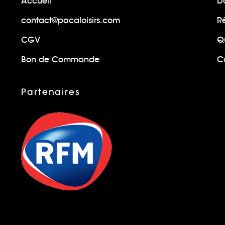
Accueil
Do
contact@pacaloisirs.com
R
CGV
Q
Bon de Commande
Ca
Partenaires