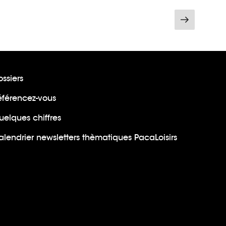
Page
ge
suivan
ssiers
éférencez-vous
uelques chiffres
lendrier newsletters thèmatiques PacaLoisirs