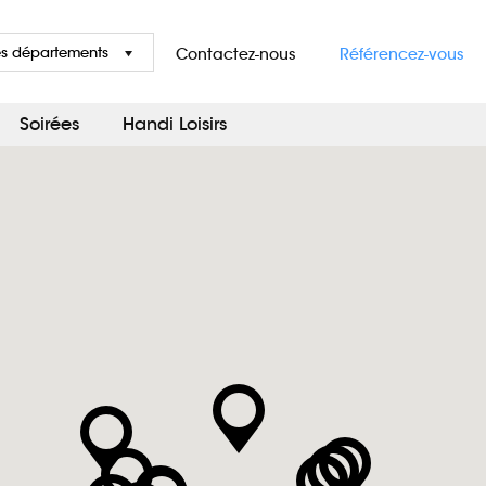
es départements
Contactez-nous
Référencez-vous
Soirées
Handi Loisirs