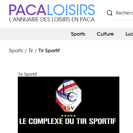
PACA
LOISIRS
L'ANNUAIRE DES LOISIRS EN PACA
Sports
Culture
Lu
Tir Sportif
Sports
Tir
/
/
Tir Sportif