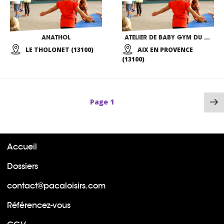
ANATHOL
ATELIER DE BABY GYM DU PETIT CHAPERON ROUGE
LE THOLONET (13100)
AIX EN PROVENCE
(13100)
P
Page
1
su
Accueil
Dossiers
contact@pacaloisirs.com
Référencez-vous