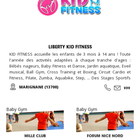
LIBERTY KID FITNESS
KID FITNESS accueille les enfants de 3 mois à 14 ans ! Toute
l'année des activités adaptées à chaque tranche d'ages :
Bébés nageurs, Baby Fitness et Danse, Jardin aquatique, Eveil
musical, Ball Gym, Cross Training et Boxing, Circuit Cardio et
Fitness, Pilate, Zumba, Aquabike, Step, ... Des Stages Sportifs
pendant les vacances, des Garderies Sportives qui suivent les
MARIGNANE (13700)
rythmes scolaires,... Des anniversaires avec des thèmes
originaux (aquatiques, animation fitness,...)
Baby Gym
Baby Gym
MILLE CLUB
FORUM NICE NORD