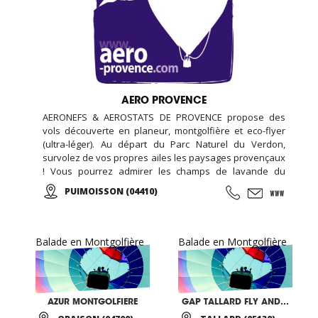
AERO PROVENCE
AERONEFS & AEROSTATS DE PROVENCE propose des
vols découverte en planeur, montgolfière et eco-flyer
(ultra-léger). Au départ du Parc Naturel du Verdon,
survolez de vos propres ailes les paysages provençaux
! Vous pourrez admirer les champs de lavande du
plateau de Valensole, le lac Sainte-Croix ou les gorges
PUIMOISSON (04410)
du Verdon tout en apercevant les Alpes se dessiner à
l’horizon… A tout âge, vivez une expérience unique ou
offrez un baptême à vos proches !
Balade en Montgolfière
Balade en Montgolfière
AZUR MONTGOLFIERE
GAP TALLARD FLY AND DREAM