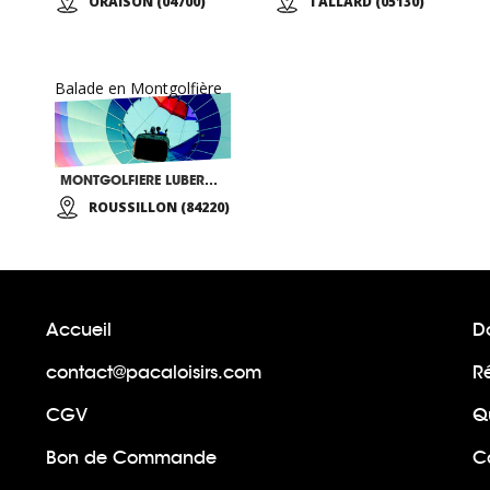
ORAISON (04700)
TALLARD (05130)
Balade en Montgolfière
MONTGOLFIERE LUBERON VOL-TERRE
ROUSSILLON (84220)
Accueil
Do
contact@pacaloisirs.com
R
CGV
Q
Bon de Commande
Ca