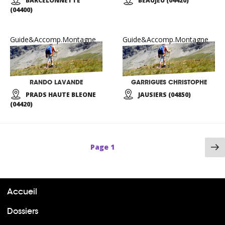
BARCELONNETTE
BEAUJEU (04420)
(04400)
Guide&Accomp.Montagne
Guide&Accomp.Montagne
RANDO LAVANDE
GARRIGUES CHRISTOPHE
PRADS HAUTE BLEONE
JAUSIERS (04850)
(04420)
P
Page
1
su
Accueil
Dossiers