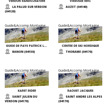
VERDON RANDO+NATURE
VISSOUZE ERIC
LA PALUD SUR VERDON
AUZET (04140)
(04120)
Guide&Accomp.Montagne
Guide&Accomp.Montagne
GUIDE DE PAYS PATRICK LAGRANGE
CENTRE DE SKI NORDIQUE
BANON (04150)
THORAME (04170)
Guide&Accomp.Montagne
Guide&Accomp.Montagne
KARST RIDER
RAOUST JACQUES
SAINT JULIEN DU
SAINT ANDRE LES ALPES
VERDON (04170)
(04170)