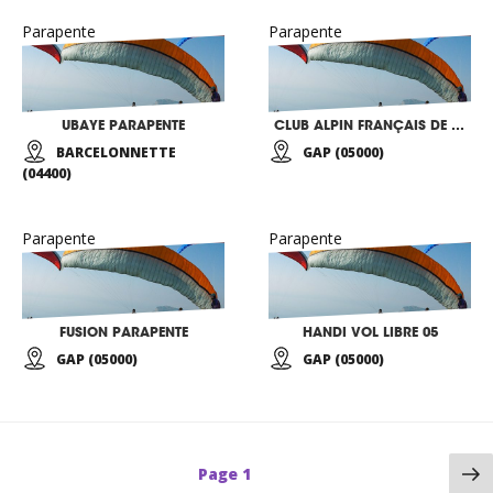
Parapente
Parapente
UBAYE PARAPENTE
CLUB ALPIN FRANÇAIS DE GAP
BARCELONNETTE
GAP (05000)
(04400)
Parapente
Parapente
FUSION PARAPENTE
HANDI VOL LIBRE 05
GAP (05000)
GAP (05000)
P
Page
1