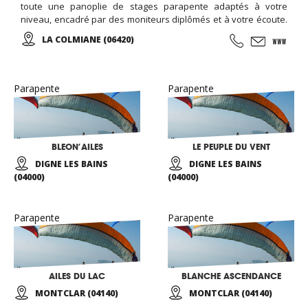
toute une panoplie de stages parapente adaptés à votre
niveau, encadré par des moniteurs diplômés et à votre écoute.
De la Colmiane à Roquebrune Cap Martin, en passant par
LA COLMIANE (06420)
l'Italie, une multitude de sites afin de pouvoir vous garantir un
maximum de plaisir tout au long de votre séjour...
Parapente
Parapente
BLEON’AILES
LE PEUPLE DU VENT
DIGNE LES BAINS
DIGNE LES BAINS
(04000)
(04000)
Parapente
Parapente
AILES DU LAC
BLANCHE ASCENDANCE
MONTCLAR (04140)
MONTCLAR (04140)