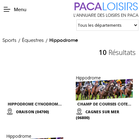
PACA
LOISIRS
Menu
L'ANNUAIRE DES LOISIRS EN PACA
Sports
Équestres
Hippodrome
/
/
10
Résultats
Hippodrome
HIPPODROME CYNODROME DE LA DURANCE
CHAMP DE COURSES COTE D’AZUR
ORAISON (04700)
CAGNES SUR MER
(06800)
Hippodrome