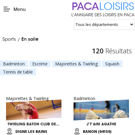
PACA
LOISIRS
Menu
L'ANNUAIRE DES LOISIRS EN PACA
Sports
En salle
/
120
Résultats
Badminton
Escrime
Majorettes & Twirling
Squash
Tennis de table
Majorettes & Twirling
Badminton
TWIRLING BATON CLUB DE DIGNE
J’T’AIM AGATHE
DIGNE LES BAINS
BANON (04150)