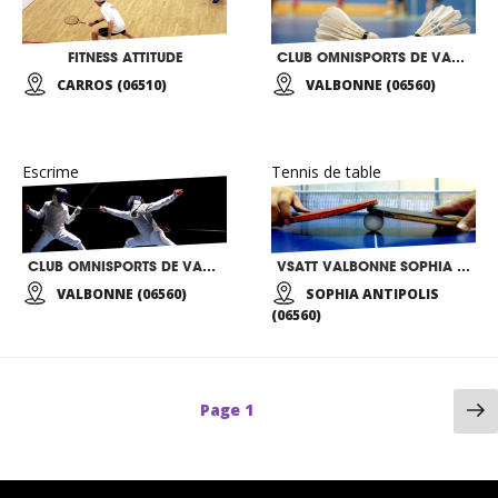
FITNESS ATTITUDE
CLUB OMNISPORTS DE VALBONNE
CARROS (06510)
VALBONNE (06560)
Escrime
Tennis de table
CLUB OMNISPORTS DE VALBONNE
VSATT VALBONNE SOPHIA ANTIPOLIS TENNIS DE TABLE
VALBONNE (06560)
SOPHIA ANTIPOLIS
(06560)
P
Page
1
su