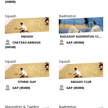
(04000)
Squash
Badminton
SQUASH
BADAGAP BADMINTON CLUB GAPENCAIS
CHATEAU ARNOUX
GAP (05000)
(04160)
Squash
Squash
FITNESS GAP
SQUASH CLUB
GAP (05000)
GAP (05000)
Majorettes & Twirling
Badminton