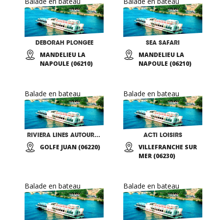
Balade en bateau
Balade en bateau
DEBORAH PLONGEE
SEA SAFARI
MANDELIEU LA
MANDELIEU LA
NAPOULE (06210)
NAPOULE (06210)
Balade en bateau
Balade en bateau
RIVIERA LINES AUTOUR DES ÎLES DE LÉRINS
ACTI LOISIRS
GOLFE JUAN (06220)
VILLEFRANCHE SUR
MER (06230)
Balade en bateau
Balade en bateau