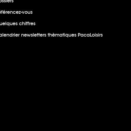
ssiers
éférencez-vous
uelques chiffres
lendrier newsletters thèmatiques PacaLoisirs