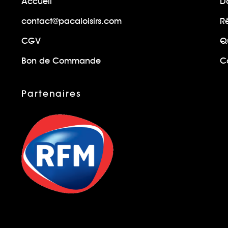
Accueil
Do
contact@pacaloisirs.com
R
CGV
Q
Bon de Commande
Ca
Partenaires