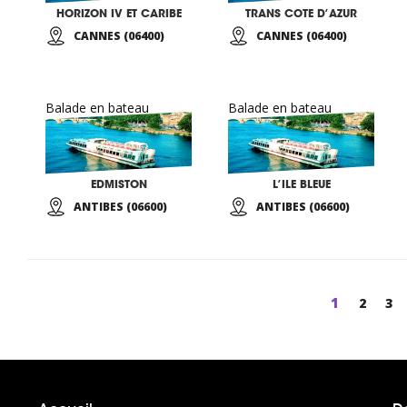
HORIZON IV ET CARIBE
TRANS COTE D’AZUR
CANNES (06400)
CANNES (06400)
Balade en bateau
Balade en bateau
EDMISTON
L’ILE BLEUE
ANTIBES (06600)
ANTIBES (06600)
Page
1
Page
2
Pa
3