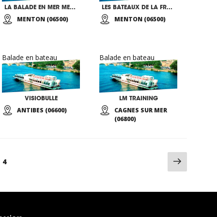
LA BALADE EN MER MENTONNAISE
LES BATEAUX DE LA FRENCH RIVIERA
MENTON (06500)
MENTON (06500)
Balade en bateau
Balade en bateau
VISIOBULLE
LM TRAINING
ANTIBES (06600)
CAGNES SUR MER
(06800)
Page
ge
Page
4
suivan