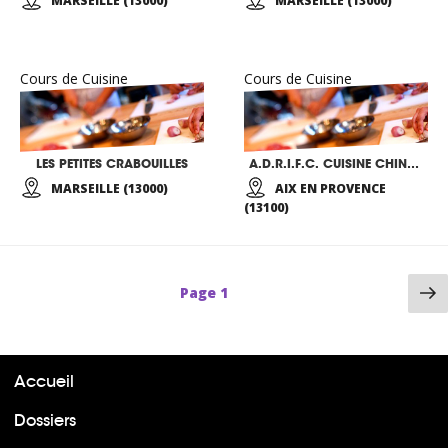
MARSEILLE (13000)
MARSEILLE (13000)
Cours de Cuisine
Cours de Cuisine
LES PETITES CRABOUILLES
A.D.R.I.F.C. CUISINE CHINOISE
MARSEILLE (13000)
AIX EN PROVENCE
(13100)
P
Page
1
su
Accueil
Dossiers