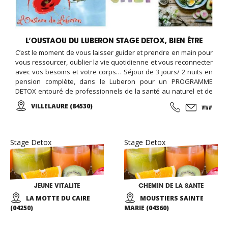
L’OUSTAOU DU LUBERON STAGE DETOX, BIEN ÊTRE
C’est le moment de vous laisser guider et prendre en main pour
vous ressourcer, oublier la vie quotidienne et vous reconnecter
avec vos besoins et votre corps… Séjour de 3 jours/ 2 nuits en
pension complète, dans le Luberon pour un PROGRAMME
DETOX entouré de professionnels de la santé au naturel et de
coachs physique et mental (naturopathes, sophrologues, prof
VILLELAURE (84530)
de yoga et pilates, atelier culinaire…) Une idée week end entre
copines ça vous tente ?
Stage Detox
Stage Detox
JEUNE VITALITE
CHEMIN DE LA SANTE
LA MOTTE DU CAIRE
MOUSTIERS SAINTE
(04250)
MARIE (04360)