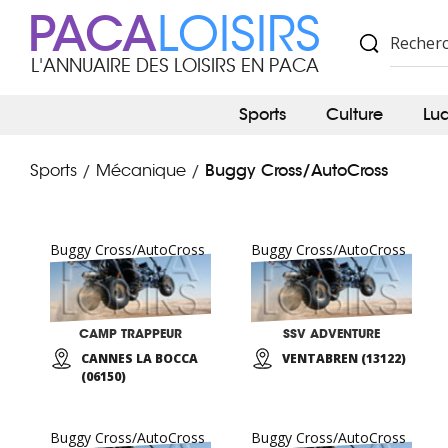
PACA
LOISIRS
L'ANNUAIRE DES LOISIRS EN PACA
Sports
Culture
Lu
Buggy Cross/AutoCross
Sports
Mécanique
/
/
Buggy Cross/AutoCross
Buggy Cross/AutoCross
CAMP TRAPPEUR
SSV ADVENTURE
CANNES LA BOCCA
VENTABREN (13122)
(06150)
Buggy Cross/AutoCross
Buggy Cross/AutoCross