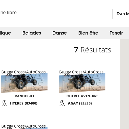
Tous l
dique
Balades
Danse
Bien être
Terroir
7
Résultats
Buggy Cross/AutoCross
Buggy Cross/AutoCross
RANDO JET
ESTEREL AVENTURE
HYERES (83400)
AGAY (83530)
Buggy Cross/AutoCross