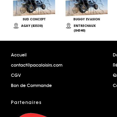
SUD CONCEPT
BUGGY EVASION
AGAY (83530)
ENTRECHAUX
(84340)
Accueil
Do
contact@pacaloisirs.com
R
CGV
Q
Bon de Commande
Ca
Partenaires