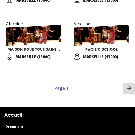
MARSEILLE (13000)
MARSEILLE (13000)
Africaine
Africaine
MAISON POUR TOUS SAINT BARNABE
PACIFIC SCHOOL
MARSEILLE (13000)
MARSEILLE (13000)
P
Page
1
su
Accueil
Dossiers