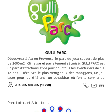
GULLI PARC
Découvrez à Aix-en-Provence, le parc de jeux couvert de plus
de 2600 m2 ! Climatisé et parfaitement sécurisé, GULLI PARC est
un parc d’attractions et de jeux pour tous les aventuriers de 1 à
12 ans : Découvre le plus vertigineux des toboggans, un jeu
laser pour les 6-12 ans, un scnackbar où l’on te servira de
délicieux goûters, un espace à thèmes pour fêter ton
AIX LES MILLES (13290)
anniversaire avec tous tes amis... et un espace V.I.P (Very
Important Parents)!
Parc Loisirs et Attractions