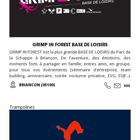
GRIMP IN FOREST BASE DE LOISIRS
GRIMP IN FOREST est la plus grande BASE DE LOISIRS du Parc de
la Schappe à Briançon. De l'aventure, des émotions, des
moments forts à partager en famille, entres amis, en groupe,
pour tous vos événements (séminaire d'entreprise, team
building, anniversaire, soirée nocturne privative, EVG, EVJF...).
Ouverte toute l'année, de multiples activités vous sont
BRIANCON (05100)
proposées : Accrobranche, Paintball, Tag Archery (Tir à l'arc),
Laser Game Exterieur, Mini Golf, Parcours Ninja, Parcours
d'obstacles, Via ferrata, chasse aux trésors (chasse aux
indices), Biathlon...
Trampolines