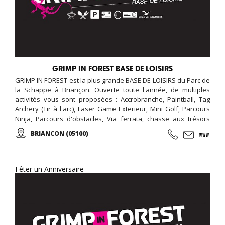
GRIMP IN FOREST BASE DE LOISIRS
GRIMP IN FOREST est la plus grande BASE DE LOISIRS du Parc de
la Schappe à Briançon. Ouverte toute l'année, de multiples
activités vous sont proposées : Accrobranche, Paintball, Tag
Archery (Tir à l'arc), Laser Game Exterieur, Mini Golf, Parcours
Ninja, Parcours d'obstacles, Via ferrata, chasse aux trésors
(chasse aux indices), Biathlon... De l'aventure, des émotions,
BRIANCON (05100)
des moments forts à partager en famille, entres amis, en
groupe, pour tous vos événements (séminaire d'entreprise,
team building, anniversaire, soirée nocturne privative, EVG,
EVJF...).
Fêter un Anniversaire