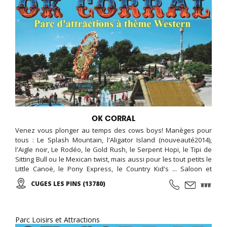
OK CORRAL
Venez vous plonger au temps des cows boys! Manèges pour
tous : Le Splash Mountain, l'Aligator Island (nouveauté2014),
l'Aigle noir, Le Rodéo, le Gold Rush, le Serpent Hopi, le Tipi de
Sitting Bull ou le Mexican twist, mais aussi pour les tout petits le
Little Canoë, le Pony Express, le Country Kid's ... Saloon et
Spectacles de qualité. Le monde des tipis vous accueille en VIP :
CUGES LES PINS (13780)
Dormez dans de confortables tipis avec accès au parc OK
CORRAL, piscine et espace privatif !!! Parc ouvert de mars à
novembre!
Parc Loisirs et Attractions