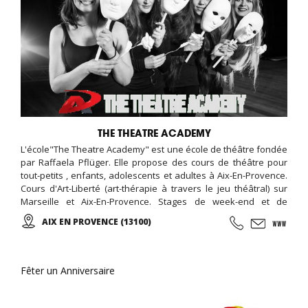
THE THEATRE ACADEMY
L'école"The Theatre Academy" est une école de théâtre fondée
par Raffaela Pflüger. Elle propose des cours de théâtre pour
tout-petits , enfants, adolescents et adultes à Aix-En-Provence.
Cours d'Art-Liberté (art-thérapie à travers le jeu théâtral) sur
Marseille et Aix-En-Provence. Stages de week-end et de
vacances pour toute tranche d'âge dans la région PACA. Nous
AIX EN PROVENCE (13100)
proposons des cours et des stages de qualité par des
professeurs formés qui ont de l'expérience et qui enseignent
avec plaisir.
Fêter un Anniversaire