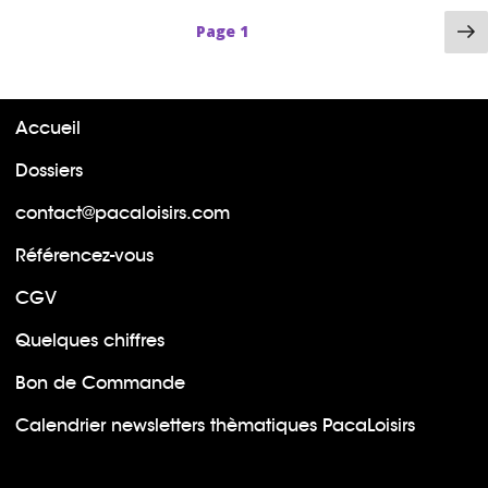
P
Page
1
su
Accueil
Dossiers
contact@pacaloisirs.com
Référencez-vous
CGV
Quelques chiffres
Bon de Commande
Calendrier newsletters thèmatiques PacaLoisirs