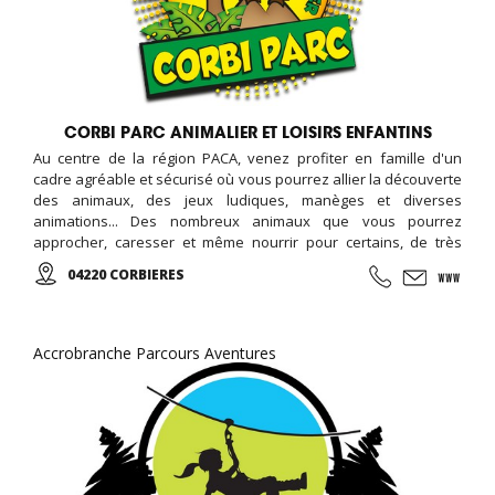
CORBI PARC ANIMALIER ET LOISIRS ENFANTINS
Au centre de la région PACA, venez profiter en famille d'un
cadre agréable et sécurisé où vous pourrez allier la découverte
des animaux, des jeux ludiques, manèges et diverses
animations... Des nombreux animaux que vous pourrez
approcher, caresser et même nourrir pour certains, de très
belles aires de jeux pour enfants (châteaux et parcours
04220 CORBIERES
gonflables, trampolines géants et tyroliennes, Corbi Gliss: Les
méga-Toboggans), des manèges (petit train, les chaises
volantes, un carrousel, kartings et bumpers)...
Accrobranche Parcours Aventures