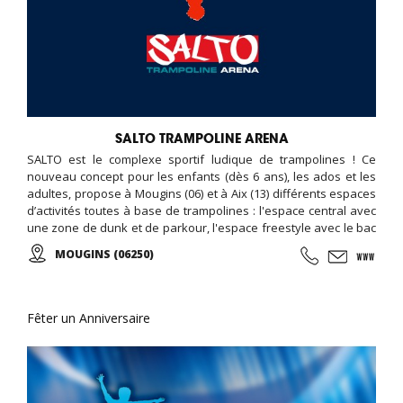
SALTO TRAMPOLINE ARENA
SALTO est le complexe sportif ludique de trampolines ! Ce
nouveau concept pour les enfants (dès 6 ans), les ados et les
adultes, propose à Mougins (06) et à Aix (13) différents espaces
d’activités toutes à base de trampolines : l'espace central avec
une zone de dunk et de parkour, l'espace freestyle avec le bac
à mousse et l'airbag, le terrain de dodgeball, la pro zone avec
MOUGINS (06250)
son mur incliné. Des cours (parkour, trampoline, fitness) sont
organisés, et un programme d'animation est disponible en
ligne... Possibilité d'organiser son anniversaire, soirée, et
séminaire entreprise...
Fêter un Anniversaire