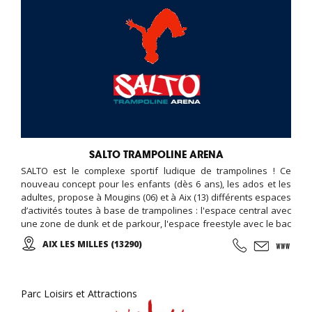
SALTO TRAMPOLINE ARENA
SALTO est le complexe sportif ludique de trampolines ! Ce
nouveau concept pour les enfants (dès 6 ans), les ados et les
adultes, propose à Mougins (06) et à Aix (13) différents espaces
d’activités toutes à base de trampolines : l'espace central avec
une zone de dunk et de parkour, l'espace freestyle avec le bac
à mousse et l'airbag, le terrain de dodgeball, la pro zone avec
AIX LES MILLES (13290)
son mur incliné. Des cours (parkour, trampoline, fitness) sont
organisés, et un programme d'animation est disponible en
ligne... Possibilité d'organiser son anniversaire, soirée, et
séminaire entreprise...
Parc Loisirs et Attractions