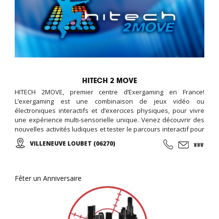
HITECH 2 MOVE
HITECH 2MOVE, premier centre d’Exergaming en France!
L’exergaming est une combinaison de jeux vidéo ou
électroniques interactifs et d’exercices physiques, pour vivre
une expérience multi-sensorielle unique. Venez découvrir des
nouvelles activités ludiques et tester le parcours interactif pour
se dépenser sans y penser ! Sol et mur lumineux, courses de
VILLENEUVE LOUBET (06270)
vélos virtuelles, roue d’escalade, plateformes de danses ‘i-
Dance’, mur interactif pour tous jeux de balle: Faire du sport n’a
jamais été aussi amusant ! Une idée originale pour fêter
l’anniversaire de votre enfant. (À partir de 4ans).
Fêter un Anniversaire