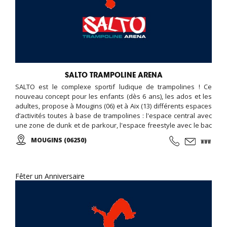
SALTO TRAMPOLINE ARENA
SALTO est le complexe sportif ludique de trampolines ! Ce
nouveau concept pour les enfants (dès 6 ans), les ados et les
adultes, propose à Mougins (06) et à Aix (13) différents espaces
d’activités toutes à base de trampolines : l'espace central avec
une zone de dunk et de parkour, l'espace freestyle avec le bac
à mousse et l'airbag, le terrain de dodgeball, la pro zone avec
MOUGINS (06250)
son mur incliné. Des cours (parkour, trampoline, fitness) sont
organisés, et un programme d'animation est disponible en
ligne... Possibilité d'organiser son anniversaire, soirée, et
séminaire entreprise...
Fêter un Anniversaire