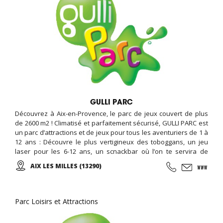
GULLI PARC
Découvrez à Aix-en-Provence, le parc de jeux couvert de plus
de 2600 m2 ! Climatisé et parfaitement sécurisé, GULLI PARC est
un parc d’attractions et de jeux pour tous les aventuriers de 1 à
12 ans : Découvre le plus vertigineux des toboggans, un jeu
laser pour les 6-12 ans, un scnackbar où l’on te servira de
délicieux goûters, un espace à thèmes pour fêter ton
AIX LES MILLES (13290)
anniversaire avec tous tes amis... et un espace V.I.P (Very
Important Parents)!
Parc Loisirs et Attractions