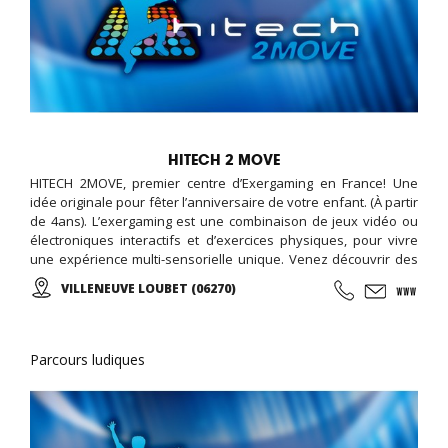
HITECH 2 MOVE
HITECH 2MOVE, premier centre d’Exergaming en France! Une
idée originale pour fêter l’anniversaire de votre enfant. (À partir
de 4ans). L’exergaming est une combinaison de jeux vidéo ou
électroniques interactifs et d’exercices physiques, pour vivre
une expérience multi-sensorielle unique. Venez découvrir des
nouvelles activités ludiques et tester le parcours interactif pour
VILLENEUVE LOUBET (06270)
se dépenser sans y penser ! Sol et mur lumineux, courses de
vélos virtuelles, roue d’escalade, plateformes de danses ‘i-
Dance’, mur interactif pour tous jeux de balle: Faire du sport n’a
jamais été aussi amusant !
Parcours ludiques