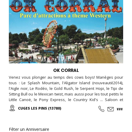
OK CORRAL
Venez vous plonger au temps des cows boys! Manèges pour
tous : Le Splash Mountain, l'Aligator Island (nouveauté2014),
l'Aigle noir, Le Rodéo, le Gold Rush, le Serpent Hopi, le Tipi de
Sitting Bull ou le Mexican twist, mais aussi pour les tout petits le
Little Canoë, le Pony Express, le Country Kid's ... Saloon et
Spectacles de qualité. Le monde des tipis vous accueille en VIP :
CUGES LES PINS (13780)
Dormez dans de confortables tipis avec accès au parc OK
CORRAL, piscine et espace privatif !!! Parc ouvert de mars à
novembre!
Fêter un Anniversaire