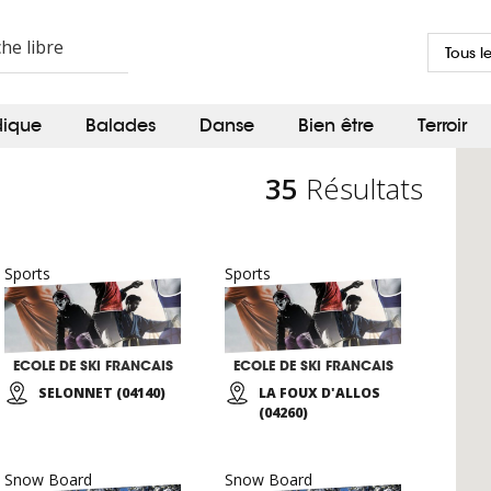
Tous l
dique
Balades
Danse
Bien être
Terroir
35
Résultats
Sports
Sports
ECOLE DE SKI FRANCAIS
ECOLE DE SKI FRANCAIS
SELONNET (04140)
LA FOUX D'ALLOS
(04260)
Snow Board
Snow Board