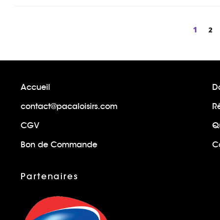
Page
1
Pa
2
Accueil
Do
contact@pacaloisirs.com
R
CGV
Q
Bon de Commande
Ca
Partenaires