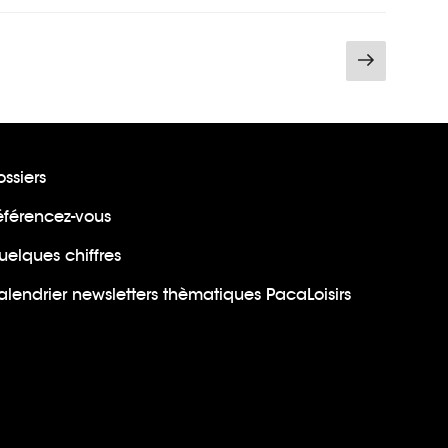
Page
ge
suivan
ssiers
éférencez-vous
uelques chiffres
lendrier newsletters thèmatiques PacaLoisirs