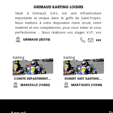
GRIMAUD KARTING LOISIRS
Situé à Grimaud, G.K.L. est une infrastructure
importante et unique dans le golfe de Saint-Tropez.
Nous mettons à votre disposition notre circuit, notre
matériel et nos compétences, pour vous initier et vous
perfectionner ... Nous réalisons vos stages V.I.P., vos
séminaires et C.E., vos formules week-end... Encadré
GRIMAUD (83310)
par notre équipe de passionnés vous participerez aux
courses d'endurance, challenge, grand prix ...
Karting
Karting
COMITE DEPARTEMENTAL HANDISPORT DES BDR 13
ROBERT GRIT KARTING HANDISPORT
MARSEILLE (13002)
MARTIGUES (13500)