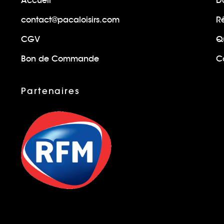
Accueil
Do
contact@pacaloisirs.com
R
CGV
Q
Bon de Commande
Ca
Partenaires