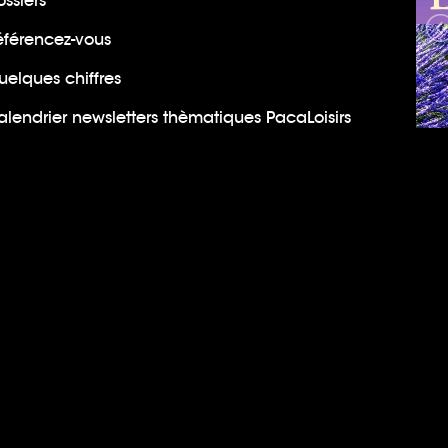
ssiers
éférencez-vous
uelques chiffres
lendrier newsletters thèmatiques PacaLoisirs