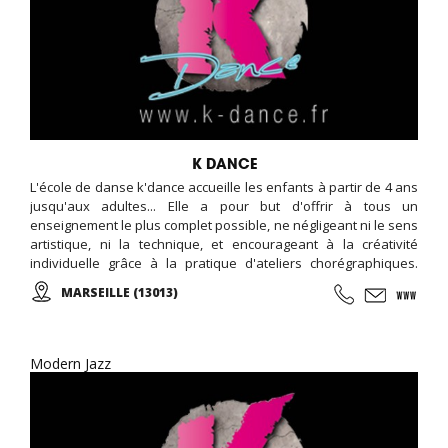
K DANCE
L'école de danse k'dance accueille les enfants à partir de 4 ans
jusqu'aux adultes... Elle a pour but d'offrir à tous un
enseignement le plus complet possible, ne négligeant ni le sens
artistique, ni la technique, et encourageant à la créativité
individuelle grâce à la pratique d'ateliers chorégraphiques.
Cours de danse classique, modern-jazz, hip-hop, break, ragga,
MARSEILLE (13013)
orientale et zumba ... Cours de musique avec batterie, basse,
piano, guitare. Cours de chant, de théâtre et cours de cirque...
Modern Jazz