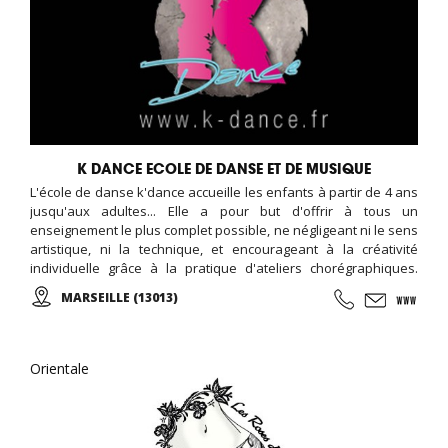
K DANCE ECOLE DE DANSE ET DE MUSIQUE
L'école de danse k'dance accueille les enfants à partir de 4 ans
jusqu'aux adultes... Elle a pour but d'offrir à tous un
enseignement le plus complet possible, ne négligeant ni le sens
artistique, ni la technique, et encourageant à la créativité
individuelle grâce à la pratique d'ateliers chorégraphiques.
Cours de danse classique, modern-jazz, hip-hop, break, ragga,
MARSEILLE (13013)
orientale et zumba ... Cours de musique avec batterie, basse,
piano, guitare. Cours de chant, de théâtre et cours de cirque...
Orientale