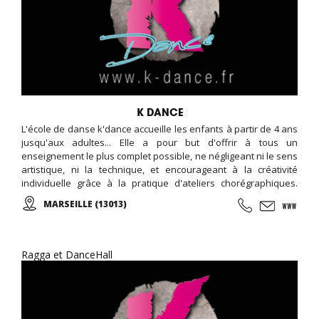
K DANCE
L'école de danse k'dance accueille les enfants à partir de 4 ans
jusqu'aux adultes... Elle a pour but d'offrir à tous un
enseignement le plus complet possible, ne négligeant ni le sens
artistique, ni la technique, et encourageant à la créativité
individuelle grâce à la pratique d'ateliers chorégraphiques.
Cours de danse classique, modern-jazz, hip-hop, break, ragga,
MARSEILLE (13013)
orientale et zumba ... Cours de musique avec batterie, basse,
piano, guitare. Cours de chant, de théâtre et cours de cirque...
Ragga et DanceHall