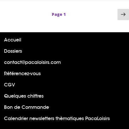
P
Page
1
su
Accueil
Dossiers
contact@pacaloisirs.com
Référencez-vous
CGV
Quelques chiffres
Bon de Commande
Calendrier newsletters thèmatiques PacaLoisirs