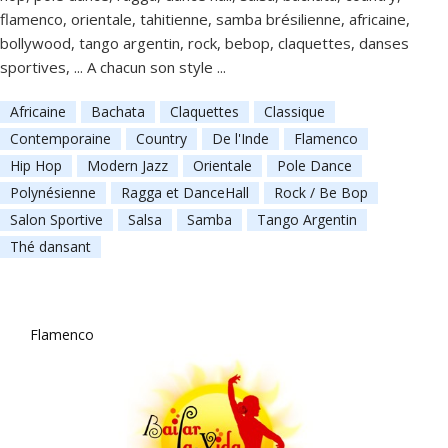
flamenco, orientale, tahitienne, samba brésilienne, africaine,
bollywood, tango argentin, rock, bebop, claquettes, danses
sportives, ... A chacun son style ...
Africaine
Bachata
Claquettes
Classique
Contemporaine
Country
De l'Inde
Flamenco
Hip Hop
Modern Jazz
Orientale
Pole Dance
Polynésienne
Ragga et DanceHall
Rock / Be Bop
Salon Sportive
Salsa
Samba
Tango Argentin
Thé dansant
Flamenco