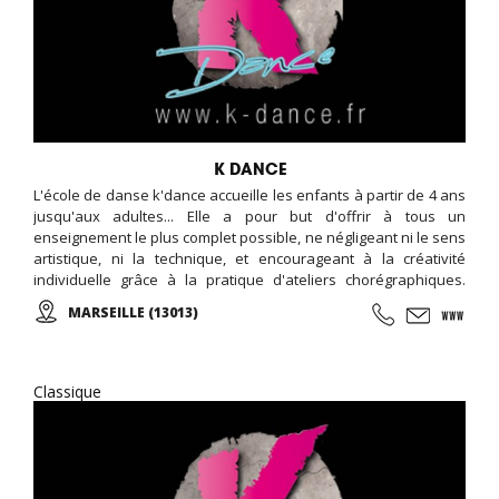
K DANCE
L'école de danse k'dance accueille les enfants à partir de 4 ans
jusqu'aux adultes... Elle a pour but d'offrir à tous un
enseignement le plus complet possible, ne négligeant ni le sens
artistique, ni la technique, et encourageant à la créativité
individuelle grâce à la pratique d'ateliers chorégraphiques.
Cours de danse classique, modern-jazz, hip-hop, break, ragga,
MARSEILLE (13013)
orientale et zumba ... Cours de musique avec batterie, basse,
piano, guitare. Cours de chant, de théâtre et cours de cirque...
Classique