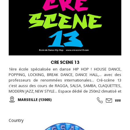
CRE SCENE 13
1ère école spécialisée en danse HIP HOP ! HOUSE DANCE,
POPPING, LOCKING, BREAK DANCE, DANCE HALL,... avec des
professeurs de renommées internationales... Cré-scène 13
c'est aussi des cours de RAGGA, SALSA, SAMBA, CLAQUETTES,
MODERN JAZZ, NEW STYLE... Espace dédié de 250m2 climatisé et
avec parquet, pour cours personnalisés et privés, coaching,
MARSEILLE (13005)
créations chorégraphiques pour vos évènements: mariages,
anniversaires, CE ... Location pour anniversaires avec service
d'animation compris!
Country