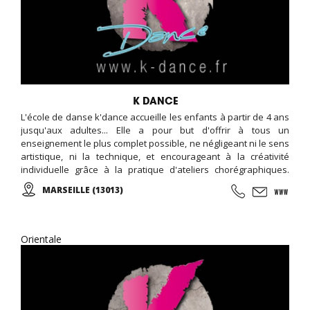
K DANCE
L'école de danse k'dance accueille les enfants à partir de 4 ans
jusqu'aux adultes... Elle a pour but d'offrir à tous un
enseignement le plus complet possible, ne négligeant ni le sens
artistique, ni la technique, et encourageant à la créativité
individuelle grâce à la pratique d'ateliers chorégraphiques.
Cours de danse classique, modern-jazz, hip-hop, break, ragga,
MARSEILLE (13013)
orientale et zumba ... Cours de musique avec batterie, basse,
piano, guitare. Cours de chant, de théâtre et cours de cirque...
Orientale