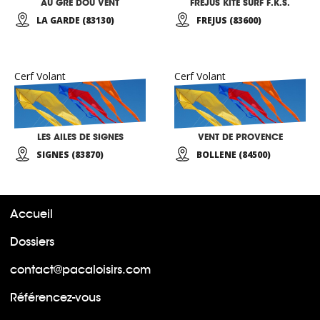
AU GRE DOU VENT
FREJUS KITE SURF F.K.S.
LA GARDE (83130)
FREJUS (83600)
Cerf Volant
Cerf Volant
LES AILES DE SIGNES
VENT DE PROVENCE
SIGNES (83870)
BOLLENE (84500)
Accueil
Dossiers
contact@pacaloisirs.com
Référencez-vous