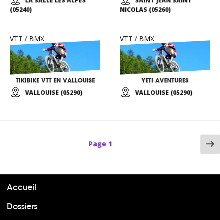
LA SALLE LES ALPES
SAINT JEAN SAINT
(05240)
NICOLAS (05260)
VTT / BMX
VTT / BMX
TIKIBIKE VTT EN VALLOUISE
YETI AVENTURES
VALLOUISE (05290)
VALLOUISE (05290)
P
Page
1
su
Accueil
Dossiers