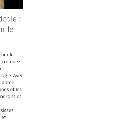
cole :
ir le
rner le
s, trempez
e.
logie. Avec
t dotée
nes et les
gnerons et
isissez
 et