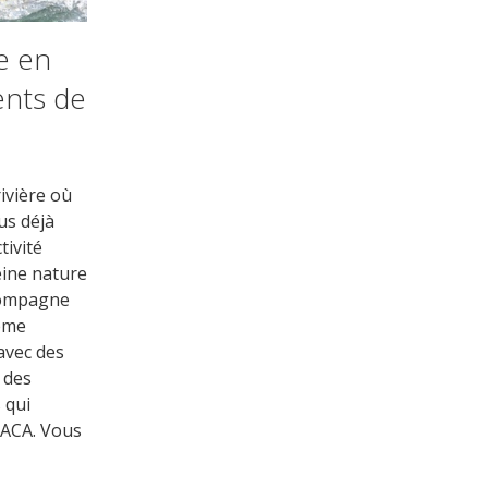
re en
ents de
ivière où
us déjà
tivité
eine nature
compagne
ême
avec des
 des
 qui
PACA. Vous