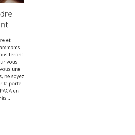
ndre
ant
re et
t hammams
vous feront
our vous
-vous une
s, ne soyez
r la porte
n PACA en
près…