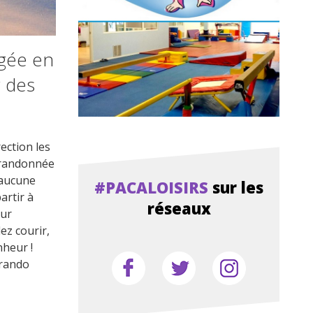
igée en
r des
ection les
 randonnée
 aucune
#PACALOISIRS
sur les
artir à
réseaux
our
lez courir,
nheur !
 rando