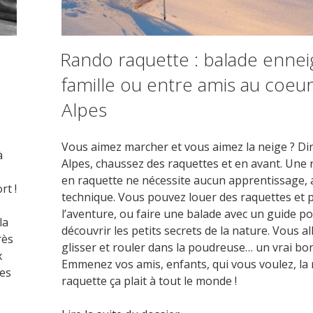
Rando raquette : balade enne
famille ou entre amis au coeu
Alpes
Vous aimez marcher et vous aimez la neige ? Dir
à
Alpes, chaussez des raquettes et en avant. Une
,
en raquette ne nécessite aucun apprentissage,
rt !
technique. Vous pouvez louer des raquettes et p
l’aventure, ou faire une balade avec un guide p
la
découvrir les petits secrets de la nature. Vous al
rès
glisser et rouler dans la poudreuse… un vrai bo
x
Emmenez vos amis, enfants, qui vous voulez, la
des
raquette ça plait à tout le monde !