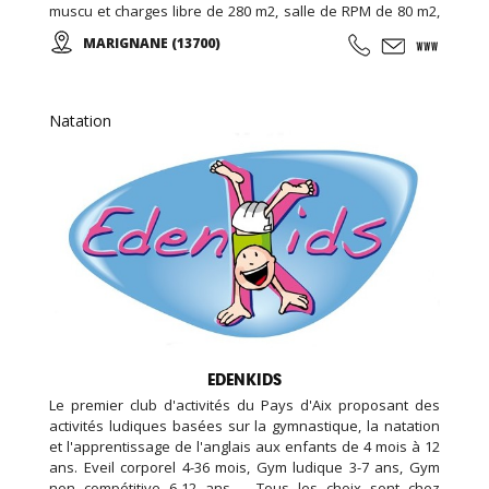
muscu et charges libre de 280 m2, salle de RPM de 80 m2,
salle de cross training de 120m2, espace garderie enfant
MARIGNANE (13700)
de 100m2, espace bar et détente avec billard et babyfoot
de 100m2, espace bien être de 20m2 (massage, épilation,
LPG …), espace vestiaire avec cabines et douches
individuelle de 100m2, ...
Natation
EDENKIDS
Le premier club d'activités du Pays d'Aix proposant des
activités ludiques basées sur la gymnastique, la natation
et l'apprentissage de l'anglais aux enfants de 4 mois à 12
ans. Eveil corporel 4-36 mois, Gym ludique 3-7 ans, Gym
non compétitive 6-12 ans ... Tous les choix sont chez