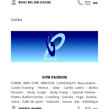
BOUC BEL AIR (13320)
Zumba
GYM PASSION
FORME, BIEN ETRE, MINCEUR, CONVIVIALITE Musculation -
Cardio-Training - Fitness - Step - Cardio Latino - Abdos
Fessiers - Body Sculpt - Body Pump - Spécial Femme -
Pilates (ballon/cercle) - Coaching - Garuda - Yoga - Zumba -
Salsa - Salle de sport - Solarium - Sauna - Bar - Diététique
N'hésitez pas à nous rendre visite, la première séance est
HYERES (83400)