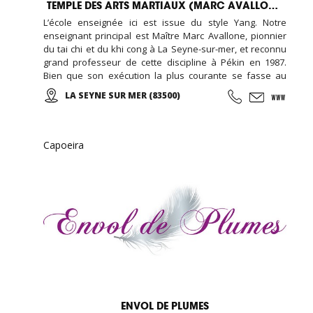
TEMPLE DES ARTS MARTIAUX (MARC AVALLONE)
L’école enseignée ici est issue du style Yang. Notre
enseignant principal est Maître Marc Avallone, pionnier
du tai chi et du khi cong à La Seyne-sur-mer, et reconnu
grand professeur de cette discipline à Pékin en 1987.
Bien que son exécution la plus courante se fasse au
ralenti avec des mouvements doux et unis entre eux, le
LA SEYNE SUR MER (83500)
thai cuc quyen (taichi) peut s’exécuter de bien des
manières différentes, avec ou sans armes.
Capoeira
ENVOL DE PLUMES