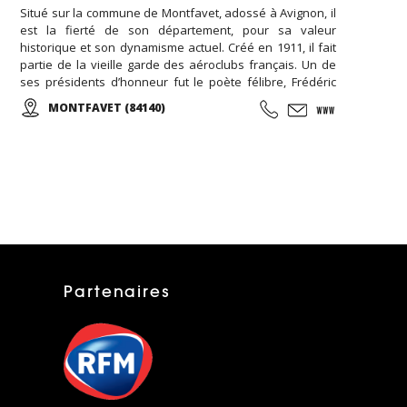
Situé sur la commune de Montfavet, adossé à Avignon, il
est la fierté de son département, pour sa valeur
historique et son dynamisme actuel. Créé en 1911, il fait
partie de la vieille garde des aéroclubs français. Un de
ses présidents d’honneur fut le poète félibre, Frédéric
Mistral. L'Aéro-Club Vauclusien totalise 4 000 heures de
MONTFAVET (84140)
vol par an, dont la moitié en école. La flotte comprend 3
CESSNA 152, 1 CESSNA 172, 2 CESSNA 182, 1 PIPER PA 28, 1
PIPER J3, 1 ULM
Partenaires