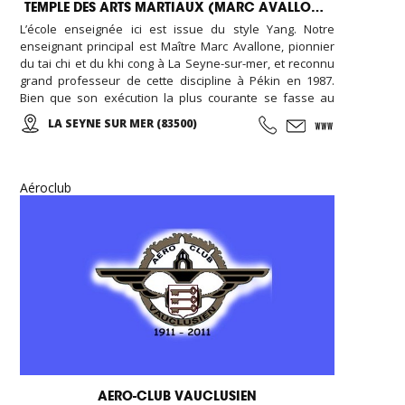
TEMPLE DES ARTS MARTIAUX (MARC AVALLONE)
L’école enseignée ici est issue du style Yang. Notre
enseignant principal est Maître Marc Avallone, pionnier
du tai chi et du khi cong à La Seyne-sur-mer, et reconnu
grand professeur de cette discipline à Pékin en 1987.
Bien que son exécution la plus courante se fasse au
ralenti avec des mouvements doux et unis entre eux, le
LA SEYNE SUR MER (83500)
thai cuc quyen (taichi) peut s’exécuter de bien des
manières différentes, avec ou sans armes.
Aéroclub
AERO-CLUB VAUCLUSIEN