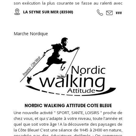
son exécution la plus courante se fasse au ralenti avec
des mouvements doux et unis entre eux, le thai cuc quyen
LA SEYNE SUR MER (83500)
(taichi) peut s’exécuter de bien des manières différentes,
avec ou sans armes.
Marche Nordique
NORDIC WALKING ATTITUDE COTE BLEUE
Une nouvelle activité " SPORT, SANTE, LOISIRS " proche de
chez vous, et qui s'adapte à votre niveau, toute l'année et
quel que soit votre âge ! A la découverte des paysages de
la Côte Bleue! C'est une séance de 1H45 à 2H00 en nature,
encadrée pas des éducateurs diplômés : On commence