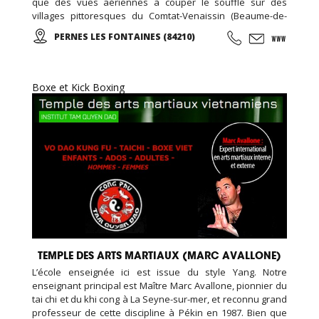
que des vues aériennes à couper le souffle sur des
villages pittoresques du Comtat-Venaissin (Beaume-de-
Venise, Le-Barroux, Bédoin, Crillon-le-Brave…), sur les
PERNES LES FONTAINES (84210)
Monts-de-Vaucluse (Blauvac, Méthamis, Gordes, L’Isle sur
la Sorgue, Roussillon…).
Boxe et Kick Boxing
TEMPLE DES ARTS MARTIAUX (MARC AVALLONE)
L’école enseignée ici est issue du style Yang. Notre
enseignant principal est Maître Marc Avallone, pionnier du
tai chi et du khi cong à La Seyne-sur-mer, et reconnu grand
professeur de cette discipline à Pékin en 1987. Bien que