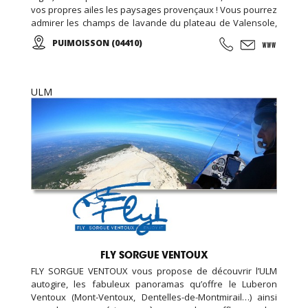
vos propres ailes les paysages provençaux ! Vous pourrez
admirer les champs de lavande du plateau de Valensole,
le lac Sainte-Croix ou les gorges du Verdon tout en
PUIMOISSON (04410)
apercevant les Alpes se dessiner à l’horizon… A tout âge,
vivez une expérience unique ou offrez un baptême à vos
proches !
ULM
FLY SORGUE VENTOUX
FLY SORGUE VENTOUX vous propose de découvrir l’ULM
autogire, les fabuleux panoramas qu’offre le Luberon
Ventoux (Mont-Ventoux, Dentelles-de-Montmirail…) ainsi