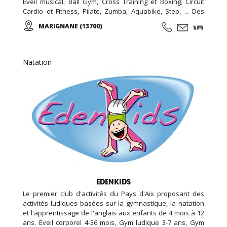
Eveil musical, Ball Gym, Cross Training et Boxing, Circuit
Cardio et Fitness, Pilate, Zumba, Aquabike, Step, ... Des
Stages Sportifs pendant les vacances, des Garderies
MARIGNANE (13700)
Sportives qui suivent les rythmes scolaires,... Des
anniversaires avec des thèmes originaux (aquatiques,
animation fitness,...)
Natation
EDENKIDS
Le premier club d'activités du Pays d'Aix proposant des
activités ludiques basées sur la gymnastique, la natation
et l'apprentissage de l'anglais aux enfants de 4 mois à 12
ans. Eveil corporel 4-36 mois, Gym ludique 3-7 ans, Gym