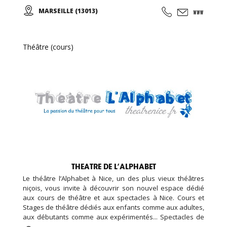
les autres instruments (45 minutes), le chant se pratique
MARSEILLE (13013)
en cours collectif (1 heure). Notre approche pédagogique
est de travailler d’abord sur l’instrument en y incluant le
solfège petit à petit pour un apprentissage plus ludique
dans un premier temps.
Théâtre (cours)
THEATRE DE L’ALPHABET
Le théâtre l’Alphabet à Nice, un des plus vieux théâtres
niçois, vous invite à découvrir son nouvel espace dédié
aux cours de théâtre et aux spectacles à Nice. Cours et
Stages de théâtre dédiés aux enfants comme aux adultes,
aux débutants comme aux expérimentés... Spectacles de
théâtre avec des pièces de théâtre classique et