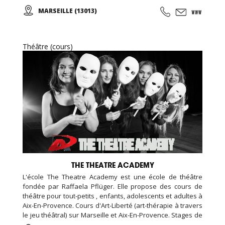
choisirez, préparez-vous à vivre une expérience à travers
MARSEILLE (13013)
un épanouissement total du corps et de l’esprit! À très
bientôt pour vibrer, bouger et créer ensemble !
Théâtre (cours)
THE THEATRE ACADEMY
L'école The Theatre Academy est une école de théâtre
fondée par Raffaela Pflüger. Elle propose des cours de
théâtre pour tout-petits , enfants, adolescents et adultes à
Aix-En-Provence. Cours d'Art-Liberté (art-thérapie à travers
le jeu théâtral) sur Marseille et Aix-En-Provence. Stages de
week-end et de vacances pour toute tranche d'âge dans la