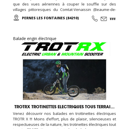
que des vues aériennes à couper le souffle sur des
villages pittoresques du Comtat-Venaissin (Beaume-de-
Venise, Le-Barroux, Bédoin, Crillon-le-Brave…), sur les
PERNES LES FONTAINES (84210)
Monts-de-Vaucluse (Blauvac, Méthamis, Gordes, L’Isle sur
la Sorgue, Roussillon…).
Balade engin électrique
TROTRX TROTINETTES ELECTRIQUES TOUS TERRAINS
Venez découvrir nos balades en trottinettes électriques
TROTR X !!! Moins d’effort, plus de plaisir, silencieuses et
respectueuses de la nature, les trotinettes électriques tout