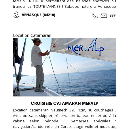
terrain TROTR X permettent des balades sportives ou
tranquilles TOUTE L'ANNEE ! Balades nature à Venasque
dans le Vaucluse ! La gamme de trottinette électrique E-
VENASQUE (84210)
Scoot 20 et E-Scoot 24 vous permettent d'aller randonner
sur un terrain plat ou avec dénivelé, le tout sans efforts, ni
émissions à effet de serre et dans un silence ultra
confortable...
Location Catamaran
CROISIERE CATAMARAN MERALP
Location catamaran Nautitech 395, 12m, 10 couchages .
Avec ou sans skipper, réservation bateau entier ou à la
cabine selon période ... Semaines spéciales :
navigation/randonnée en Corse, stage voile et musique,