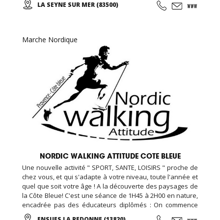
LA SEYNE SUR MER (83500)
(taichi) peut s’exécuter de bien des manières différentes,
avec ou sans armes.
Marche Nordique
NORDIC WALKING ATTITUDE COTE BLEUE
Une nouvelle activité " SPORT, SANTE, LOISIRS " proche de
chez vous, et qui s'adapte à votre niveau, toute l'année et
quel que soit votre âge ! A la découverte des paysages de
la Côte Bleue! C'est une séance de 1H45 à 2H00 en nature,
encadrée pas des éducateurs diplômés : On commence
par un échauffement musculaire et articulaire, puis place à
ENSUES LA REDONNE (13820)