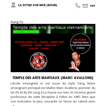
des mouvements doux et unis entre eux, le thai cuc quyen
LA SEYNE SUR MER (83500)
(taichi) peut s’exécuter de bien des manières différentes,
avec ou sans armes.
Kung Fu
TEMPLE DES ARTS MARTIAUX (MARC AVALLONE)
L’école enseignée ici est issue du style Yang. Notre
enseignant principal est Maître Marc Avallone, pionnier du
tai chi et du khi cong à La Seyne-sur-mer, et reconnu grand
professeur de cette discipline à Pékin en 1987. Bien que
son exécution la plus courante se fasse au ralenti avec
des mouvements doux et unis entre eux, le thai cuc quyen