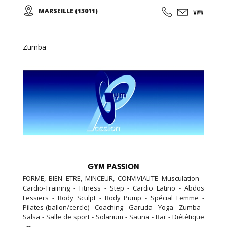
et Adultes. Stages vacances, Anniversaires, ... Cours
MARSEILLE (13011)
d'essai offert !
Zumba
GYM PASSION
FORME, BIEN ETRE, MINCEUR, CONVIVIALITE Musculation -
Cardio-Training - Fitness - Step - Cardio Latino - Abdos
Fessiers - Body Sculpt - Body Pump - Spécial Femme -
Pilates (ballon/cercle) - Coaching - Garuda - Yoga - Zumba -
Salsa - Salle de sport - Solarium - Sauna - Bar - Diététique
N'hésitez pas à nous rendre visite, la première séance est