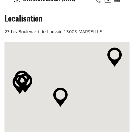
mur lumineux, courses de vélos virtuelles, roue
d’escalade, plateformes de danses ‘i-Dance’, mur interactif
pour tous jeux de balle: Faire du sport n’a jamais été aussi
Localisation
amusant ! Une idée originale pour fêter l’anniversaire de
votre enfant. (À partir de 4ans).
23 bis Boulevard de Louvain 13008 MARSEILLE