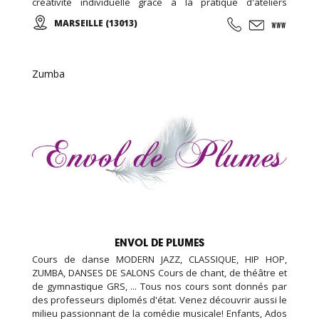
créativité individuelle grâce à la pratique d'ateliers
chorégraphiques. Cours de danse classique, modern-jazz,
MARSEILLE (13013)
hip-hop, break, ragga, orientale et zumba ... Cours de
musique avec batterie, basse, piano, guitare. Cours de
chant, de théâtre et cours de cirque...
Zumba
ENVOL DE PLUMES
Cours de danse MODERN JAZZ, CLASSIQUE, HIP HOP,
ZUMBA, DANSES DE SALONS Cours de chant, de théâtre et
de gymnastique GRS, ... Tous nos cours sont donnés par
des professeurs diplomés d'état. Venez découvrir aussi le
milieu passionnant de la comédie musicale! Enfants, Ados