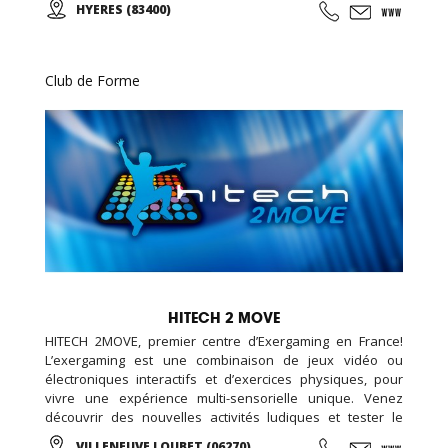
HYERES (83400)
gratuite! Pour toute inscription, l'accès au sauna est offert
pour la durée de votre abonnement.
Club de Forme
HITECH 2 MOVE
HITECH 2MOVE, premier centre d’Exergaming en France!
L’exergaming est une combinaison de jeux vidéo ou
électroniques interactifs et d’exercices physiques, pour
vivre une expérience multi-sensorielle unique. Venez
découvrir des nouvelles activités ludiques et tester le
parcours interactif pour se dépenser sans y penser ! Sol et
VILLENEUVE LOUBET (06270)