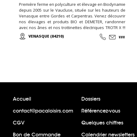
Première ferme en polyculture et élevage en Biodynamie
depuis 2005 sur le Vaucluse, située sur les hauteurs de
Venasque entre Gordes et Carpentras. Venez découvrir
nos élevages et produits BIO et DEMETER, randonner
avec nos ânes et nos trottinettes électriques TROTR X !!!
Fêter un anniversaire à la ferme c'est possible, c'est à
VENASQUE (84210)
Venasque dans le Vaucluse !
Accueil
Dossiers
contact@pacaloisirs.com
Référencez-vous
CGV
Quelques chiffres
Bon de Commande
Calendrier newsletters