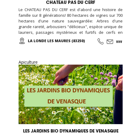
CHATEAU PAS DU CERF
Le CHATEAU PAS DU CERF est d'abord une histoire de
famille sur 8 générations! 80 hectares de vignes sur 700
hectares d'une nature sauvegardée: Arbres d'une
grande rareté, arbousiers "délicieux", espèce unique de
lauriers, passages mystérieux et furtifs de cerfs en
liberté, chants mêlés de cigales et d'oiseaux, parfums
LA LONDE LES MAURES (83250)
enivrants... De belles balades en perspectives! Des vins
rouges, rosés et blancs sont proposés à la dégustation
et à la vente... Des salles de réception peuvent être
louées toute l'année ...
Apiculture
LES JARDINS BIO DYNAMIQUES DE VENASQUE