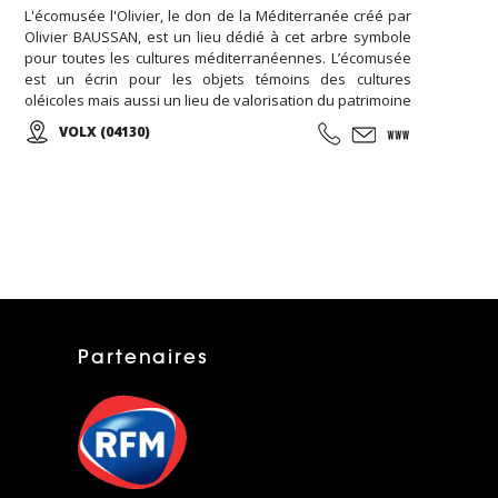
L'écomusée l'Olivier, le don de la Méditerranée créé par
Olivier BAUSSAN, est un lieu dédié à cet arbre symbole
pour toutes les cultures méditerranéennes. L’écomusée
est un écrin pour les objets témoins des cultures
oléicoles mais aussi un lieu de valorisation du patrimoine
oléicole ... Venez visiter la boutique en ligne de
VOLX (04130)
l'Ecomusée l'Olivier et retrouvez vos huiles préférées...
Partenaires