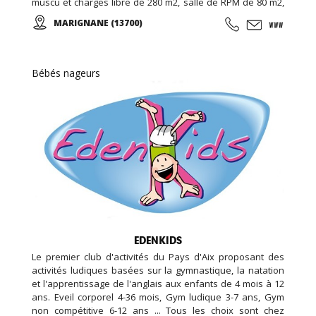
muscu et charges libre de 280 m2, salle de RPM de 80 m2,
salle de cross training de 120m2, espace garderie enfant
MARIGNANE (13700)
de 100m2, espace bar et détente avec billard et babyfoot
de 100m2, espace bien être de 20m2 (massage, épilation,
LPG …), espace vestiaire avec cabines et douches
individuelle de 100m2, ...
Bébés nageurs
EDENKIDS
Le premier club d'activités du Pays d'Aix proposant des
activités ludiques basées sur la gymnastique, la natation
et l'apprentissage de l'anglais aux enfants de 4 mois à 12
ans. Eveil corporel 4-36 mois, Gym ludique 3-7 ans, Gym
non compétitive 6-12 ans ... Tous les choix sont chez