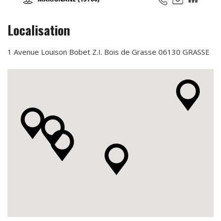
(bassin de 70m2), salle de cours de 200 m2, plateau cardio
muscu et charges libre de 280 m2, salle de RPM de 80 m2,
salle de cross training de 120m2, espace garderie enfant
Localisation
de 100m2, espace bar et détente avec billard et babyfoot
de 100m2, espace bien être de 100m2 (massage, épilation,
LPG …), espace vestiaire avec cabines et douches
1 Avenue Louison Bobet Z.I. Bois de Grasse 06130 GRASSE
individuelle de 100m2, ...