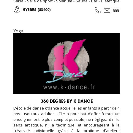
Salsa - Salle de sport - Solarium - Sauna - Bar - Diététique
N'hésitez pas à nous rendre visite, la première séance est
HYERES (83400)
gratuite! Pour toute inscription, l'accès au sauna est offert
pour la durée de votre abonnement.
Yoga
360 DEGRES BY K DANCE
L'école de danse k'dance accueille les enfants à partir de 4
ans jusqu'aux adultes... Elle a pour but d'offrir à tous un
enseignement le plus complet possible, ne négligeant ni le
sens artistique, ni la technique, et encourageant à la
créativité individuelle grâce à la pratique d'ateliers