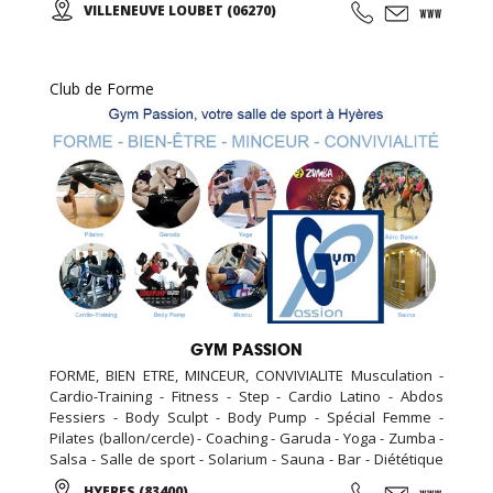
VILLENEUVE LOUBET (06270)
mur lumineux, courses de vélos virtuelles, roue
d’escalade, plateformes de danses ‘i-Dance’, mur interactif
pour tous jeux de balle: Faire du sport n’a jamais été aussi
amusant ! Une idée originale pour fêter l’anniversaire de
Club de Forme
votre enfant. (À partir de 4ans).
GYM PASSION
FORME, BIEN ETRE, MINCEUR, CONVIVIALITE Musculation -
Cardio-Training - Fitness - Step - Cardio Latino - Abdos
Fessiers - Body Sculpt - Body Pump - Spécial Femme -
Pilates (ballon/cercle) - Coaching - Garuda - Yoga - Zumba -
Salsa - Salle de sport - Solarium - Sauna - Bar - Diététique
N'hésitez pas à nous rendre visite, la première séance est
HYERES (83400)