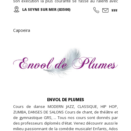
son exécution la plus courante se fasse au ralenti avec
des mouvements doux et unis entre eux, le thai cuc quyen
LA SEYNE SUR MER (83500)
(taichi) peut s’exécuter de bien des manières différentes,
avec ou sans armes.
Capoeira
ENVOL DE PLUMES
Cours de danse MODERN JAZZ, CLASSIQUE, HIP HOP,
ZUMBA, DANSES DE SALONS Cours de chant, de théâtre et
de gymnastique GRS, ... Tous nos cours sont donnés par
des professeurs diplomés d'état. Venez découvrir aussi le
milieu passionnant de la comédie musicale! Enfants, Ados