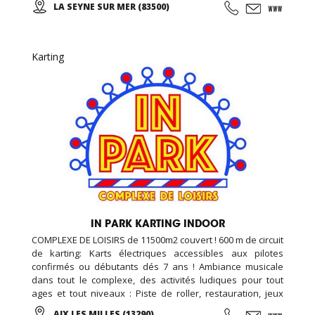
LA SEYNE SUR MER (83500)
(taichi) peut s’exécuter de bien des manières différentes,
avec ou sans armes.
Karting
IN PARK KARTING INDOOR
COMPLEXE DE LOISIRS de 11500m2 couvert ! 600 m de circuit
de karting: Karts électriques accessibles aux pilotes
confirmés ou débutants dés 7 ans ! Ambiance musicale
dans tout le complexe, des activités ludiques pour tout
ages et tout niveaux : Piste de roller, restauration, jeux
vidéo et simulateurs, laser game, salle de loisirs enfant,
AIX LES MILLES (13290)