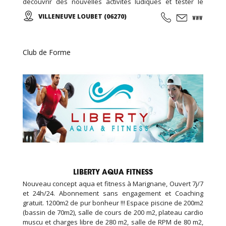
découvrir des nouvelles activités ludiques et tester le
parcours interactif pour se dépenser sans y penser ! Sol et
VILLENEUVE LOUBET (06270)
mur lumineux, courses de vélos virtuelles, roue
d’escalade, plateformes de danses ‘i-Dance’, mur interactif
pour tous jeux de balle: Faire du sport n’a jamais été aussi
amusant ! Une idée originale pour fêter l’anniversaire de
Club de Forme
votre enfant. (À partir de 4ans).
LIBERTY AQUA FITNESS
Nouveau concept aqua et fitness à Marignane, Ouvert 7j/7
et 24h/24. Abonnement sans engagement et Coaching
gratuit. 1200m2 de pur bonheur !!! Espace piscine de 200m2
(bassin de 70m2), salle de cours de 200 m2, plateau cardio
muscu et charges libre de 280 m2, salle de RPM de 80 m2,