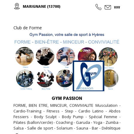
salle de cross training de 120m2, espace garderie enfant
MARIGNANE (13700)
de 100m2, espace bar et détente avec billard et babyfoot
de 100m2, espace bien être de 20m2 (massage, épilation,
LPG …), espace vestiaire avec cabines et douches
individuelle de 100m2, ...
Club de Forme
GYM PASSION
FORME, BIEN ETRE, MINCEUR, CONVIVIALITE Musculation -
Cardio-Training - Fitness - Step - Cardio Latino - Abdos
Fessiers - Body Sculpt - Body Pump - Spécial Femme -
Pilates (ballon/cercle) - Coaching - Garuda - Yoga - Zumba -
Salsa - Salle de sport - Solarium - Sauna - Bar - Diététique
N'hésitez pas à nous rendre visite, la première séance est