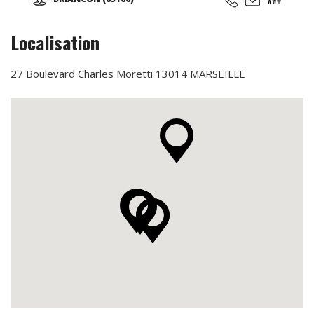
l'aventure, des émotions, des moments forts à partager en
famille, entres amis, en groupe, pour tous vos événements
(séminaire d'entreprise, team building, anniversaire,
Localisation
soirée nocturne privative, EVG, EVJF...).
27 Boulevard Charles Moretti 13014 MARSEILLE