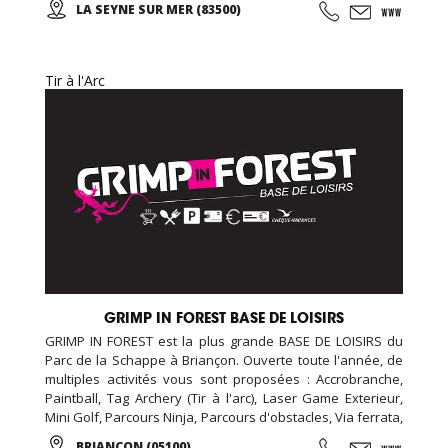
LA SEYNE SUR MER (83500)
(taichi) peut s’exécuter de bien des manières différentes,
avec ou sans armes.
Tir à l'Arc
GRIMP IN FOREST BASE DE LOISIRS
GRIMP IN FOREST est la plus grande BASE DE LOISIRS du
Parc de la Schappe à Briançon. Ouverte toute l'année, de
multiples activités vous sont proposées : Accrobranche,
Paintball, Tag Archery (Tir à l'arc), Laser Game Exterieur,
Mini Golf, Parcours Ninja, Parcours d'obstacles, Via ferrata,
chasse aux trésors (chasse aux indices), Biathlon... De
BRIANCON (05100)