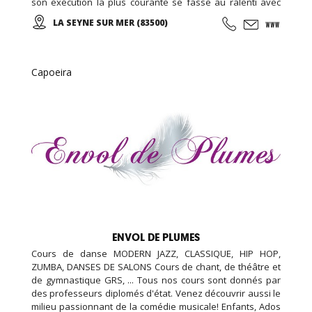
son exécution la plus courante se fasse au ralenti avec
des mouvements doux et unis entre eux, le thai cuc quyen
LA SEYNE SUR MER (83500)
(taichi) peut s’exécuter de bien des manières différentes,
avec ou sans armes.
Capoeira
ENVOL DE PLUMES
Cours de danse MODERN JAZZ, CLASSIQUE, HIP HOP,
ZUMBA, DANSES DE SALONS Cours de chant, de théâtre et
de gymnastique GRS, ... Tous nos cours sont donnés par
des professeurs diplomés d'état. Venez découvrir aussi le
milieu passionnant de la comédie musicale! Enfants, Ados