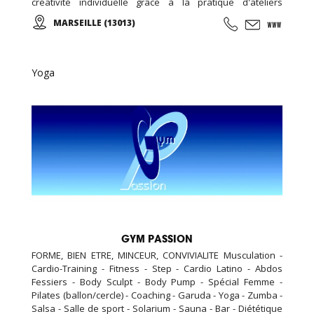
créativité individuelle grâce à la pratique d'ateliers
chorégraphiques. Cours de YOGA, PILATES, ... Cours de
MARSEILLE (13013)
danse classique, modern-jazz, hip-hop, break, ragga,
orientale et zumba ... Cours de musique avec batterie,
basse, piano, guitare. Cours de chant, de théâtre et cours
de cirque...
Yoga
GYM PASSION
FORME, BIEN ETRE, MINCEUR, CONVIVIALITE Musculation -
Cardio-Training - Fitness - Step - Cardio Latino - Abdos
Fessiers - Body Sculpt - Body Pump - Spécial Femme -
Pilates (ballon/cercle) - Coaching - Garuda - Yoga - Zumba -
Salsa - Salle de sport - Solarium - Sauna - Bar - Diététique