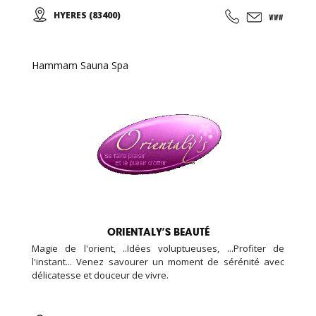
N'hésitez pas à nous rendre visite, la première séance est
HYERES (83400)
gratuite! Pour toute inscription, l'accès au sauna est offert
pour la durée de votre abonnement.
Hammam Sauna Spa
ORIENTALY’S BEAUTÉ
Magie de l'orient, ..Idées voluptueuses, ...Profiter de
l'instant... Venez savourer un moment de sérénité avec
délicatesse et douceur de vivre.