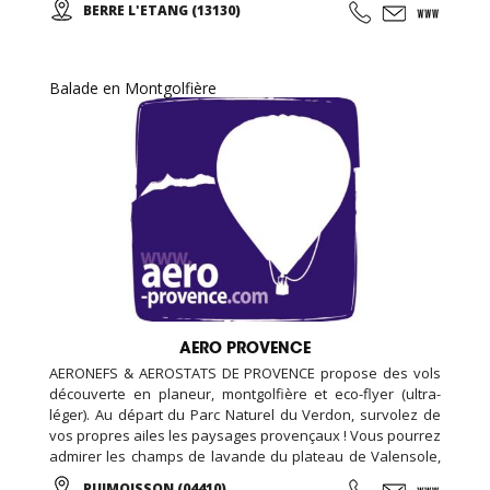
BERRE L'ETANG (13130)
groupes, familles, ados, congrès.
Balade en Montgolfière
AERO PROVENCE
AERONEFS & AEROSTATS DE PROVENCE propose des vols
découverte en planeur, montgolfière et eco-flyer (ultra-
léger). Au départ du Parc Naturel du Verdon, survolez de
vos propres ailes les paysages provençaux ! Vous pourrez
admirer les champs de lavande du plateau de Valensole,
le lac Sainte-Croix ou les gorges du Verdon tout en
PUIMOISSON (04410)