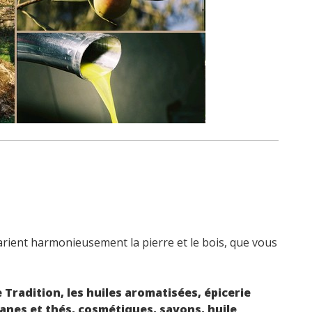
arient harmonieusement la pierre et le bois, que vous
le Tradition, les huiles aromatisées, épicerie
isanes et thés, cosmétiques, savons, huile