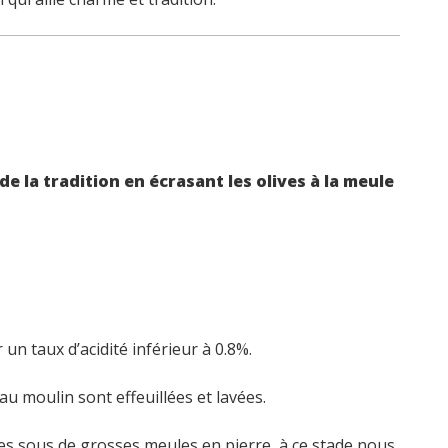
 de la tradition en écrasant les olives à la meule
 un taux d’acidité inférieur à 0.8%.
u moulin sont effeuillées et lavées.
es sous de grosses meules en pierre, à ce stade nous