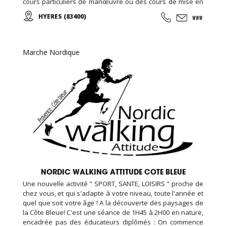
cours particuliers de manœuvre ou des cours de mise en
main de votre nouveau bateau... L'école vous permettra
HYERES (83400)
de réussir à l'examen du certificat restreint de
radiotéléphoniste (CRR) en dispensant sa formation radio.
Marche Nordique
NORDIC WALKING ATTITUDE COTE BLEUE
Une nouvelle activité " SPORT, SANTE, LOISIRS " proche de
chez vous, et qui s'adapte à votre niveau, toute l'année et
quel que soit votre âge ! A la découverte des paysages de
la Côte Bleue! C'est une séance de 1H45 à 2H00 en nature,
encadrée pas des éducateurs diplômés : On commence