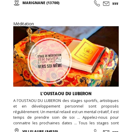
MARIGNANE (13700)
(bassin de 70m2), salle de cours de 200 m2, plateau cardio
muscu et charges libre de 280 m2, salle de RPM de 80 m2,
salle de cross training de 120m2, espace garderie enfant
de 100m2, espace bar et détente avec billard et babyfoot
Méditation
de 100m2, espace bien être de 100m2 (massage, épilation,
LPG …), espace vestiaire avec cabines et douches
individuelle de 100m2, ...
L’OUSTAOU DU LUBERON
A l'OUSTAOU DU LUBERON des stages sportifs, artistiques
et en développement personnel sont proposés
régulièrement. Un mental relaxé est un mental créatif, il est
temps de prendre soin de soi ... Appelez-nous pour
connaitre les prochaines dates ... Tous les stages sont
organisés dans un cadre naturel et authentique au cœur
VILLELAURE (84530)