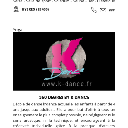
Salsa - Salle de sport - Solarium - Sauna - Bar - Diététique
N'hésitez pas à nous rendre visite, la première séance est
HYERES (83400)
gratuite! Pour toute inscription, l'accès au sauna est offert
pour la durée de votre abonnement.
Yoga
360 DEGRES BY K DANCE
L'école de danse k'dance accueille les enfants à partir de 4
ans jusqu'aux adultes... Elle a pour but d'offrir à tous un
enseignement le plus complet possible, ne négligeant ni le
sens artistique, ni la technique, et encourageant à la
créativité individuelle grâce à la pratique d'ateliers