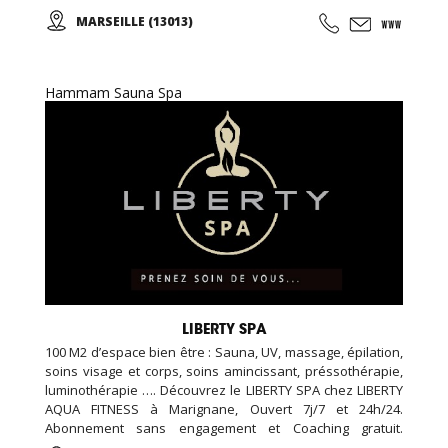
chorégraphiques. Cours de YOGA, PILATES, ... Cours de
MARSEILLE (13013)
danse classique, modern-jazz, hip-hop, break, ragga,
orientale et zumba ... Cours de musique avec batterie,
basse, piano, guitare. Cours de chant, de théâtre et cours
de cirque...
Hammam Sauna Spa
LIBERTY SPA
100 M2 d’espace bien être : Sauna, UV, massage, épilation,
soins visage et corps, soins amincissant, préssothérapie,
luminothérapie …. Découvrez le LIBERTY SPA chez LIBERTY
AQUA FITNESS à Marignane, Ouvert 7j/7 et 24h/24.
Abonnement sans engagement et Coaching gratuit.
1200m2 de pur bonheur !!! Espace piscine de 200m2