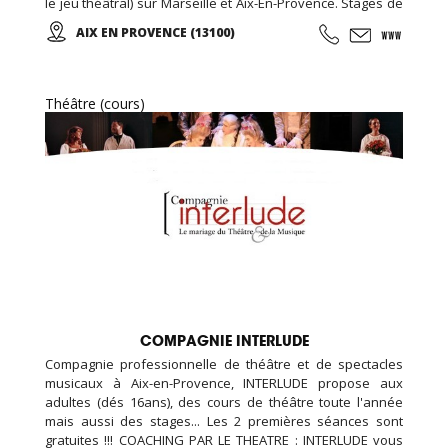
le jeu théâtral) sur Marseille et Aix-En-Provence. Stages de
week-end et de vacances pour toute tranche d'âge dans la
AIX EN PROVENCE (13100)
région PACA. Nous proposons des cours et des stages de
qualité par des professeurs formés qui ont de
l'expérience et qui enseignent avec plaisir.
Théâtre (cours)
COMPAGNIE INTERLUDE
Compagnie professionnelle de théâtre et de spectacles
musicaux à Aix-en-Provence, INTERLUDE propose aux
adultes (dés 16ans), des cours de théâtre toute l'année
mais aussi des stages... Les 2 premières séances sont
gratuites !!! COACHING PAR LE THEATRE : INTERLUDE vous