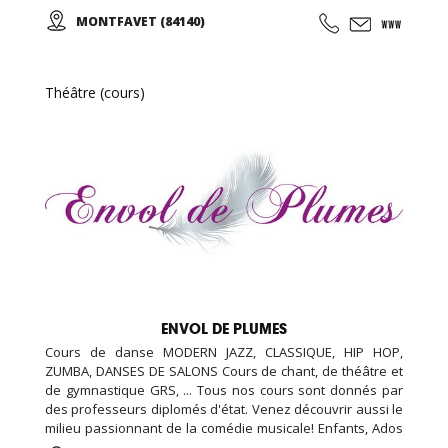
propose aussi des ateliers de travail de "la voix parlée"
MONTFAVET (84140)
pour améliorer son élocution, apprendre à contrôler sa
voix et éviter la fatigue, le trac, captiver un auditoire ...
Théâtre (cours)
ENVOL DE PLUMES
Cours de danse MODERN JAZZ, CLASSIQUE, HIP HOP,
ZUMBA, DANSES DE SALONS Cours de chant, de théâtre et
de gymnastique GRS, ... Tous nos cours sont donnés par
des professeurs diplomés d'état. Venez découvrir aussi le
milieu passionnant de la comédie musicale! Enfants, Ados
et Adultes. Stages vacances, Anniversaires, ... Cours